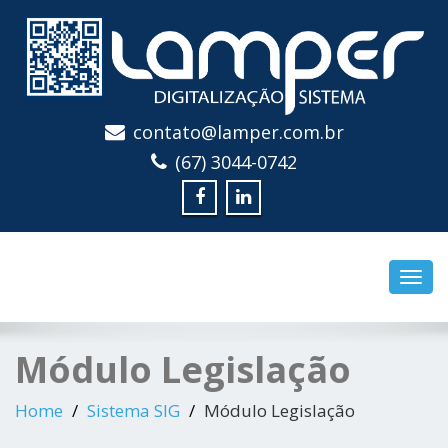
contato@lamper.com.br
Digitalização e Sistema
(67) 3044-0742
Toggl
navig
Módulo Legislação
Home
Sistema SIG
Módulo Legislação